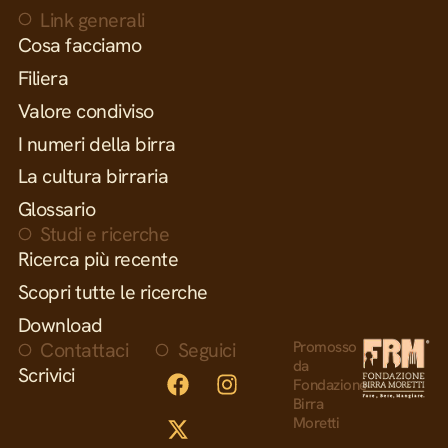
Link generali
Cosa facciamo
Filiera
Valore condiviso
I numeri della birra
La cultura birraria
Glossario
Studi e ricerche
Ricerca più recente
Scopri tutte le ricerche
Download
Contattaci
Seguici
Promosso
da
Scrivici
Fondazione
Birra
Moretti