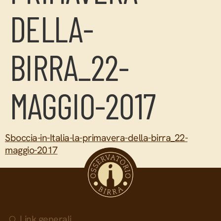
DELLA-
BIRRA_22-
MAGGIO-2017
Sboccia-in-Italia-la-primavera-della-birra_22-
maggio-2017
Link generali