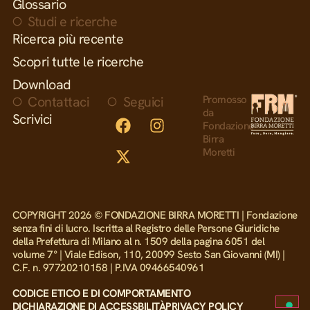
Glossario
Studi e ricerche
Ricerca più recente
Scopri tutte le ricerche
Download
Contattaci
Seguici
Promosso
da
Scrivici
Fondazione
Birra
Moretti
COPYRIGHT 2026 © FONDAZIONE BIRRA MORETTI | Fondazione
senza fini di lucro. Iscritta al Registro delle Persone Giuridiche
della Prefettura di Milano al n. 1509 della pagina 6051 del
volume 7° | Viale Edison, 110, 20099 Sesto San Giovanni (MI) |
C.F. n. 97720210158 | P.IVA 09466540961
CODICE ETICO E DI COMPORTAMENTO
DICHIARAZIONE DI ACCESSBILITÀ
PRIVACY POLICY