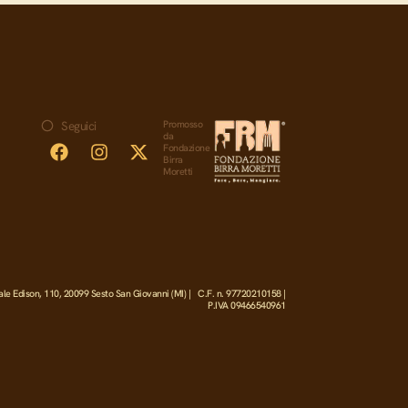
Promosso
Seguici
da
Fondazione
Birra
Moretti
ale Edison, 110, 20099 Sesto San Giovanni (MI) | C.F. n. 97720210158 |
P.IVA 09466540961