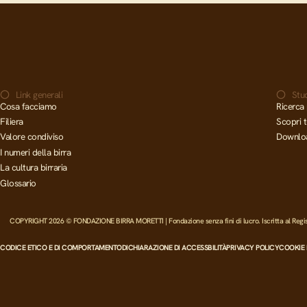
Link generali
Stud
Cosa facciamo
Ricerca 
Filiera
Scopri t
Valore condiviso
Downlo
I numeri della birra
La cultura birraria
Glossario
COPYRIGHT 2026 © FONDAZIONE BIRRA MORETTI | Fondazione senza fini di lucro. Iscritta al Registro
CODICE ETICO E DI COMPORTAMENTO
DICHIARAZIONE DI ACCESSBILITÀ
PRIVACY POLICY
COOKIE 