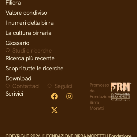
Filiera
Valore condiviso
I numeri della birra
La cultura birraria
Glossario
Studi e ricerche
Ricerca più recente
Scopri tutte le ricerche
Download
Contattaci
Seguici
Promosso
da
Scrivici
Fondazione
Birra
Moretti
COPYRIGHT 2026 © FONDAZIONE BIRRA MORETTI | Fondazione