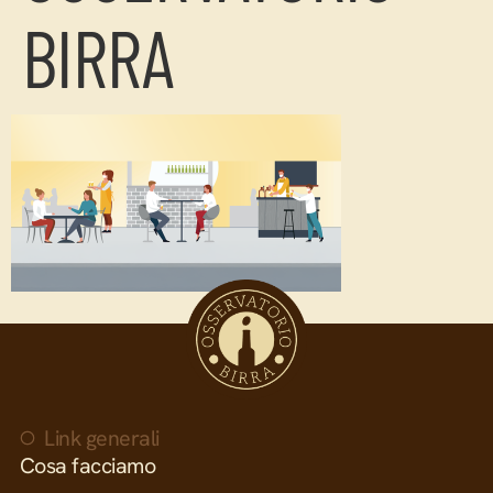
BIRRA
Link generali
Cosa facciamo