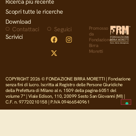
Ricerca più recente
Scopri tutte le ricerche
Download
Contattaci
Seguici
Promosso
da
Scrivici
Fondazione
Birra
Moretti
COPYRIGHT 2026 © FONDAZIONE BIRRA MORETTI | Fondazione
senza fini di lucro. Iscritta al Registro delle Persone Giuridiche
della Prefettura di Milano al n. 1509 della pagina 6051 del
volume 7° | Viale Edison, 110, 20099 Sesto San Giovanni (MI) |
C.F. n. 97720210158 | P.IVA 09466540961
CODICE ETICO E DI COMPORTAMENTO
DICHIARAZIONE DI ACCESSBILITÀ
PRIVACY POLICY
COOKIE POLICY