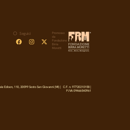
Promosso
Seguici
da
Fondazione
Birra
Moretti
ale Edison, 110, 20099 Sesto San Giovanni (MI) | C.F. n. 97720210158 |
P.IVA 09466540961