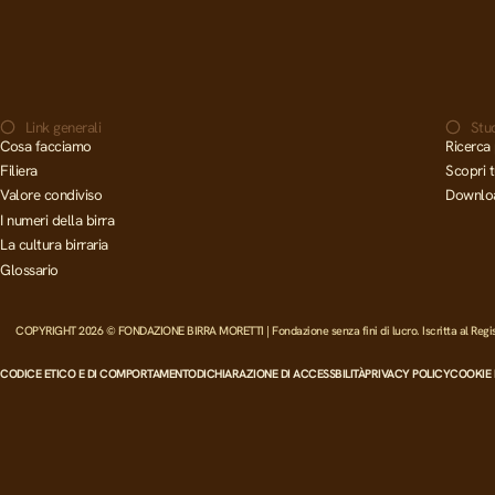
Link generali
Stud
Cosa facciamo
Ricerca 
Filiera
Scopri t
Valore condiviso
Downlo
I numeri della birra
La cultura birraria
Glossario
COPYRIGHT 2026 © FONDAZIONE BIRRA MORETTI | Fondazione senza fini di lucro. Iscritta al Registro
CODICE ETICO E DI COMPORTAMENTO
DICHIARAZIONE DI ACCESSBILITÀ
PRIVACY POLICY
COOKIE 